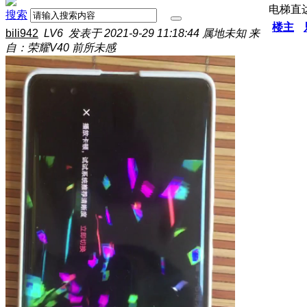
电梯直
搜索
楼主
bili942
LV6
发表于 2021-9-29 11:18:44
属地未知
来
自：荣耀V40 前所未感