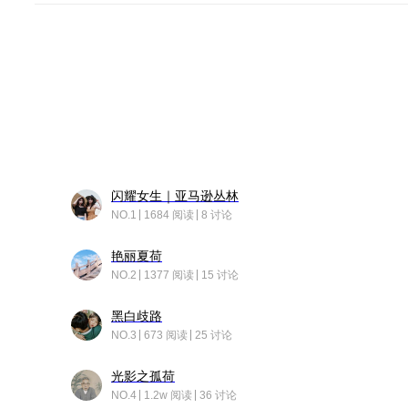
闪耀女生｜亚马逊丛林
NO.1
1684 阅读
8 讨论
艳丽夏荷
NO.2
1377 阅读
15 讨论
黑白歧路
NO.3
673 阅读
25 讨论
光影之孤荷
NO.4
1.2w 阅读
36 讨论