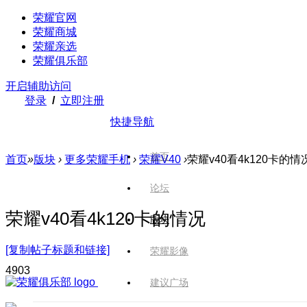
荣耀官网
荣耀商城
荣耀亲选
荣耀俱乐部
开启辅助访问
登录
/
立即注册
快捷导航
首页
首页
»
版块
›
更多荣耀手机
›
荣耀V40
›
荣耀v40看4k120卡的情
论坛
荣耀v40看4k120卡的情况
版块
[复制帖子标题和链接]
荣耀影像
490
3
建议广场