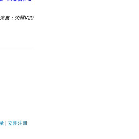
来自：荣耀V20
录
|
立即注册