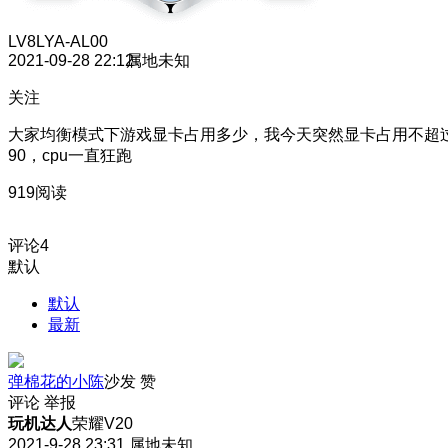
LV8
LYA-AL00
2021-09-28 22:12
属地未知
关注
大家均衡模式下游戏显卡占用多少，我今天突然显卡占用不超
90，cpu一直狂跑
919阅读
评论
4
默认
默认
最新
弹棉花的小陈
沙发
赞
评论
举报
玩机达人
荣耀V20
2021-9-28 23:31
属地未知