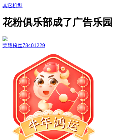
其它机型
花粉俱乐部成了广告乐园
荣耀粉丝78401229