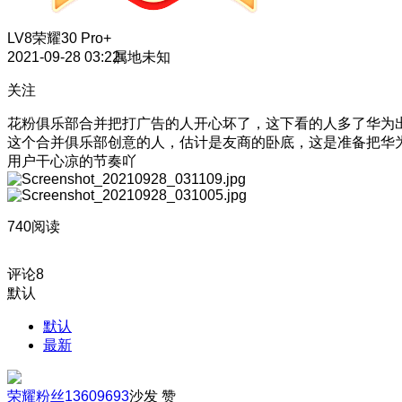
LV8
荣耀30 Pro+
2021-09-28 03:22
属地未知
关注
花粉俱乐部合并把打广告的人开心坏了，这下看的人多了
华为
这个合并俱乐部创意的人，估计是友商的卧底，这是准备把华
用户干心凉的节奏吖
740阅读
评论
8
默认
默认
最新
荣耀粉丝13609693
沙发
赞