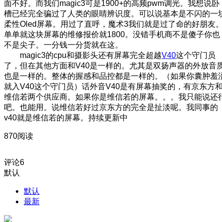
面不好。而我们magic3可是1900+的高频pwm调光。我想说卧
槽已经完全骗过了人类的眼睛辨识度。可以说基本是不闪的一
柔性Oled屏幕。用过了直呼，魔术3我们就是过了命的好朋友
单单就这块屏幕的维修报价就1800。没错手机商不是傻子你也
不是尖子。一分钱一分货就在这。
magic3的cpu和摄影头还有屏幕完全超越
V40
这个守门员
了，但在其他方面和V40是一样的。尤其是双扬声器的外放音
也是一样的。整体的握感和品控都是一样的。（如果你囊肿羞
就入V40这个守门员）话外音V40是有屏幕抽奖的，有京东方
维信若两个供应商。如果你是维信若的屏幕。。。我只能说还
吧。也能用。说维信若好过京东方的完全是扯淡呢。我同事的
v40就是维信若的屏幕。持续更新中
870阅读
评论
6
默认
默认
最新