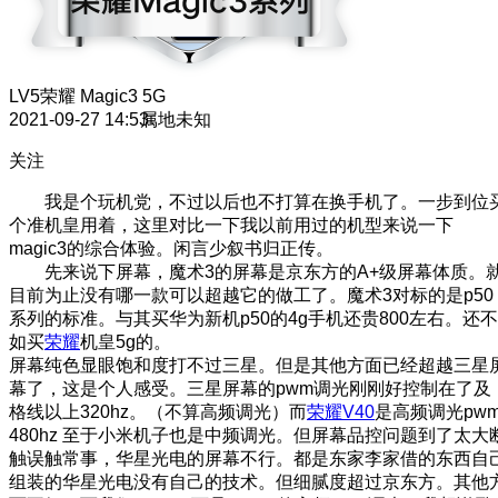
LV5
荣耀 Magic3 5G
2021-09-27 14:53
属地未知
关注
我是个玩机党，不过以后也不打算在换手机了。一步到位
个准机皇用着，这里对比一下我以前用过的机型来说一下
magic3的综合体验。闲言少叙书归正传。
先来说下屏幕，魔术3的屏幕是京东方的A+级屏幕体质。
目前为止没有哪一款可以超越它的做工了。魔术3对标的是p50
系列的标准。与其买华为新机p50的4g手机还贵800左右。还不
如买
荣耀
机皇5g的。
屏幕纯色显眼饱和度打不过三星。但是其他方面已经超越三星
幕了，这是个人感受。三星屏幕的pwm调光刚刚好控制在了及
格线以上320hz。（不算高频调光）而
荣耀V40
是高频调光pw
480hz 至于小米机子也是中频调光。但屏幕品控问题到了太大
触误触常事，华星光电的屏幕不行。都是东家李家借的东西自
组装的华星光电没有自己的技术。但细腻度超过京东方。其他