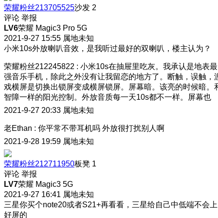
荣耀粉丝213705525
沙发
2
评论
举报
LV6
荣耀 Magic3 Pro 5G
2021-9-27 15:55
属地未知
小米10s外放喇叭音效，是我听过最好的双喇叭，楼主认为？
荣耀粉丝212245822
:
小米10s在抽屉里吃灰。我承认是地表最
强音乐手机，除此之外没有让我留恋的地方了。断触，误触，
戏横屏是切换出锁屏变成横屏锁屏。屏幕暗。该亮的时候暗。
智障一样的阳光控制。外放音质每一天10s都不一样。屏幕也
2021-9-27 20:33
属地未知
老Ethan
:
你平常不带耳机吗 外放很打扰别人啊
2021-9-28 19:59
属地未知
荣耀粉丝212711950
板凳
1
评论
举报
LV7
荣耀 Magic3 5G
2021-9-27 16:41
属地未知
三星你买个note20或者S21+再看看，三星给自己中低端不会上
好屏的