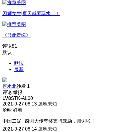
闪耀女生|夏天就要玩水！！
《只此青绿》
评论
81
默认
默认
最新
何水北
沙发
1
评论
举报
LV8
STK-AL00
2021-9-27 08:13
属地未知
哈哈 好看
中国二妮
:
感谢大佬夸奖支持鼓励，谢谢啦！
2021-9-27 08:14
属地未知