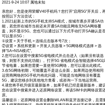
2021-9-24 10:07
属地未知
亲您好，您是使用荣耀V40手机吗？您打开“启用5G”开关后，
按照以下方法尝试：
1.2021起新上市的5G手机支持SA模式，按城市逐步开通SA功
能，若您所在城市当前还未开通SA功能且网络无NSA网络覆
盖，则不显示5G。您也可以通过以下方式手动打开SA确认是
可以显示5G：
①设置 > 关于手机 > 连续点击版本号7次；
②设置 > 系统和更新 > 开发人员选项 > 5G网络模式选择 > 选
择“SA+NSA模式”。
2.您可以在设置中搜索5G省电模式并点击进入（如果没有该选
项，则暂不支持此功能）。打开5G 省电模式会智能选择4/5G
节省电量，如果您需要一直使用5G网络，您可以退出此模式。
3.在5G网络初期，可能覆盖不是这么全面，如果周边使用相同
运营商网络的5G手机均有此问题，可能是当地网络没有覆盖
5G，建议您移步到其他地方查看，或咨询一下当地运营商。
4.请您将手机升级至最新版本，如果手机已经是最新版本，建
您在设置中搜索并进入还原网络设置，将该SIM卡的网络设置
原。
温馨提示：还原网络设置会删除WLAN和蓝牙连接记录，且需
输入锁屏密码验证。升级系统版本建议您备份好手机里的重要