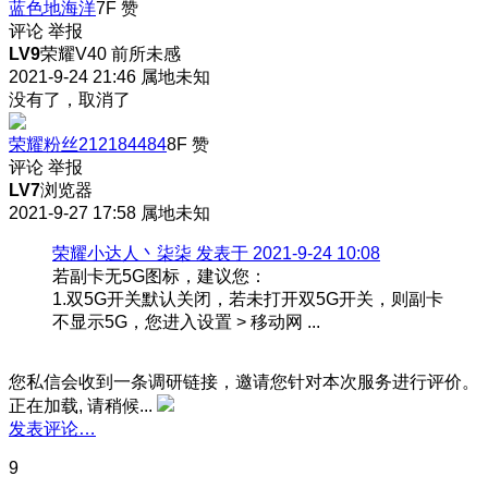
蓝色地海洋
7F
赞
评论
举报
LV9
荣耀V40 前所未感
2021-9-24 21:46
属地未知
没有了，取消了
荣耀粉丝212184484
8F
赞
评论
举报
LV7
浏览器
2021-9-27 17:58
属地未知
荣耀小达人丶柒柒 发表于 2021-9-24 10:08
若副卡无5G图标，建议您：
1.双5G开关默认关闭，若未打开双5G开关，则副卡
不显示5G，您进入设置 > 移动网 ...
您私信会收到一条调研链接，邀请您针对本次服务进行评价。
正在加载, 请稍候...
发表评论…
9