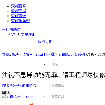
荣耀官网
荣耀商城
荣耀亲选
荣耀俱乐部
开启辅助访问
登录
/
立即注册
快捷导航
首页
首页
»
版块
›
荣耀Magic系列手机
›
荣耀Magic3系列
›
注视不息
论坛
注视不息屏功能无用，请工程师尽快
版块
[复制帖子标题和链接]
荣耀影像
691
6
建议广场