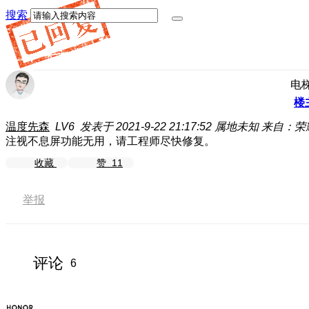
搜索
电
楼
温度先森
LV6
发表于 2021-9-22 21:17:52
属地未知
来自：荣耀 
注视不息屏功能无用，请工程师尽快修复。
收藏
赞
11
举报
评论
6