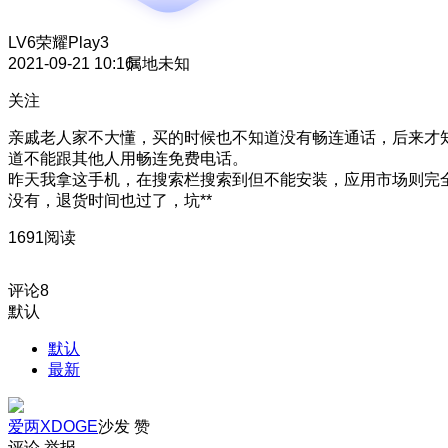
LV6
荣耀Play3
2021-09-21 10:16
属地未知
关注
亲戚老人家不大懂，买的时候也不知道没有畅连通话，后来才
道不能跟其他人用畅连免费电话。
昨天我拿这手机，在搜索栏搜索到但不能安装，应用市场则完
没有，退货时间也过了，坑**
1691阅读
评论
8
默认
默认
最新
爱两XDOGE
沙发
赞
评论
举报