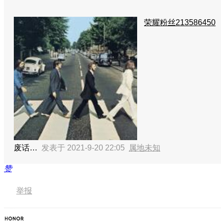
荣耀粉丝213586450
废话…
发表于 2021-9-20 22:05
属地未知
赞
举报