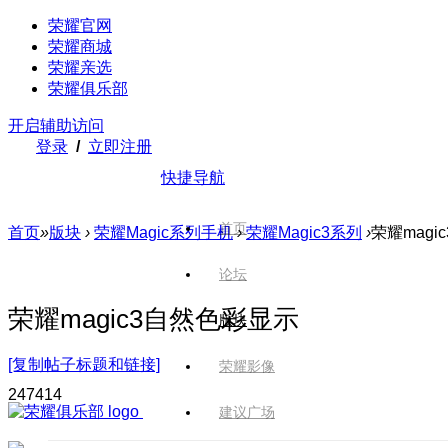
荣耀官网
荣耀商城
荣耀亲选
荣耀俱乐部
开启辅助访问
登录
/
立即注册
快捷导航
首页
首页
»
版块
›
荣耀Magic系列手机
›
荣耀Magic3系列
›
荣耀mag
论坛
荣耀magic3自然色彩显示
版块
[复制帖子标题和链接]
荣耀影像
2474
14
建议广场