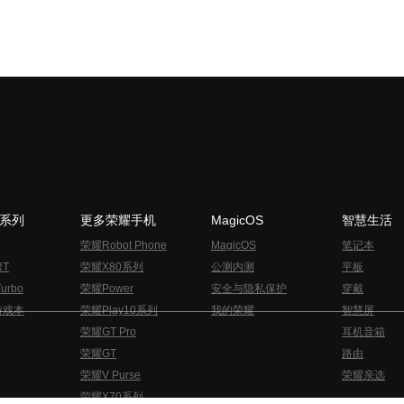
N系列
更多荣耀手机
MagicOS
智慧生活
荣耀Robot Phone
MagicOS
笔记本
RT
荣耀X80系列
公测内测
平板
urbo
荣耀Power
安全与隐私保护
穿戴
游戏本
荣耀Play10系列
我的荣耀
智慧屏
荣耀GT Pro
耳机音箱
荣耀GT
路由
荣耀V Purse
荣耀亲选
荣耀X70系列