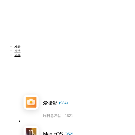
发表
打赏
分享
爱摄影
(984)
昨日总发帖：1821
MagicOS
(952)