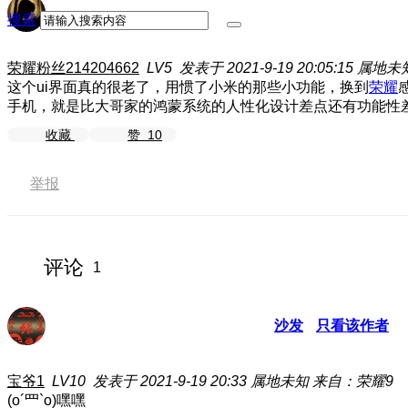
搜索
荣耀粉丝214204662
LV5
发表于 2021-9-19 20:05:15
属地未
这个ui界面真的很老了，用惯了小米的那些小功能，换到
荣耀
手机，就是比大哥家的鸿蒙系统的人性化设计差点
还有功能性
收藏
赞
10
举报
评论
1
沙发
只看该作者
宝爷1
LV10
发表于 2021-9-19 20:33
属地未知
来自：荣耀9
(o´罒`o)嘿嘿