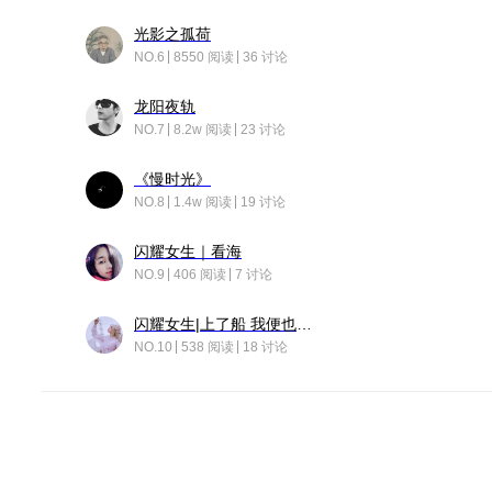
光影之孤荷
NO.6
8550 阅读
36 讨论
龙阳夜轨
NO.7
8.2w 阅读
23 讨论
《慢时光》
NO.8
1.4w 阅读
19 讨论
闪耀女生｜看海
NO.9
406 阅读
7 讨论
闪耀女生|上了船 我便也成了故事中的人
NO.10
538 阅读
18 讨论