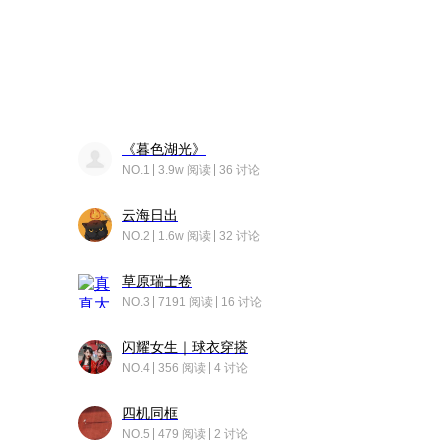
《暮色湖光》
NO.1
3.9w 阅读
36 讨论
云海日出
NO.2
1.6w 阅读
32 讨论
草原瑞士卷
NO.3
7191 阅读
16 讨论
闪耀女生｜球衣穿搭
NO.4
356 阅读
4 讨论
四机同框
NO.5
479 阅读
2 讨论