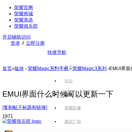
荣耀官网
荣耀商城
荣耀亲选
荣耀俱乐部
开启辅助访问
登录
/
立即注册
快捷导航
首页
首页
»
版块
›
荣耀Magic系列手机
›
荣耀Magic3系列
›
EMUI界
论坛
EMUI界面什么时候可以更新一下
版块
[复制帖子标题和链接]
荣耀影像
197
1
建议广场