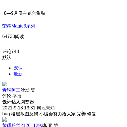
8—9月份主题合集贴
荣耀Magic3系列
64733阅读
评论
748
默认
默认
最新
青铜阿三
沙发
赞
评论
举报
设计达人
浏览器
2021-9-18 13:31
属地未知
bug 楼层截图反馈 小编会努力给大家 完善 修复
荣耀粉丝212611293
板凳
赞