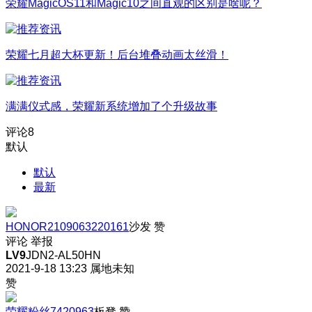
荣耀MagicOS11和Magic10之间直观的区别是啥呢？
荣耀七月超大杯更新！后台堆叠动画太丝滑！
满满仪式感，荣耀新系统增加了个升级故事
评论
8
默认
默认
最新
HONOR2109063220161
沙发
赞
评论
举报
LV9
JDN2-AL50HN
2021-9-18 13:23
属地未知
赞
荣耀粉丝7420963
板凳
赞