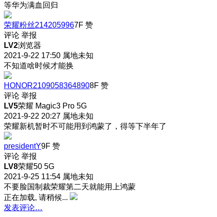
等华为满血回归
荣耀粉丝214205996
7F
赞
评论
举报
LV2
浏览器
2021-9-22 17:50
属地未知
不知道啥时候才能换
HONOR2109058364890
8F
赞
评论
举报
LV5
荣耀 Magic3 Pro 5G
2021-9-22 20:27
属地未知
荣耀新机暂时不可能用到鸿蒙了，得等下半年了
presidentY
9F
赞
评论
举报
LV8
荣耀50 5G
2021-9-25 11:54
属地未知
不要脸国制裁荣耀第二天就能用上鸿蒙
正在加载, 请稍候...
发表评论…