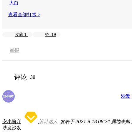
大白
查看全部打赏 >
收藏
1
赞
19
举报
评论
38
沙发
安小盼吖
设计达人
发表于 2021-9-18 08:24
属地未知
沙发沙发