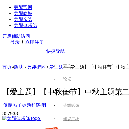
荣耀官网
荣耀商城
荣耀亲选
荣耀俱乐部
开启辅助访问
登录
/
立即注册
快捷导航
首页
首页
»
版块
›
兴趣街区
›
爱主题
›
【爱主题】【中秋佳节】中秋
论坛
【爱主题】【中秋佳节】中秋主题第
版块
[复制帖子标题和链接]
荣耀影像
3079
38
建议广场