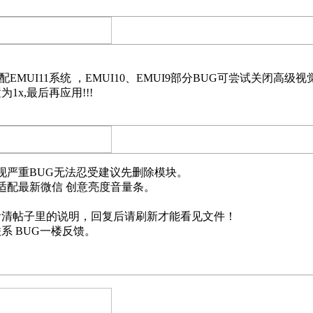
MUI11系统 ，EMUI10、EMUI9部分BUG可尝试关闭高
x,最后再应用!!!
现严重BUG无法忍受建议先删除模块。
适配最新微信 创意亮度音量条。
看清帖子里的说明，回复后请刷新才能看见文件！
系 BUG一楼反馈。