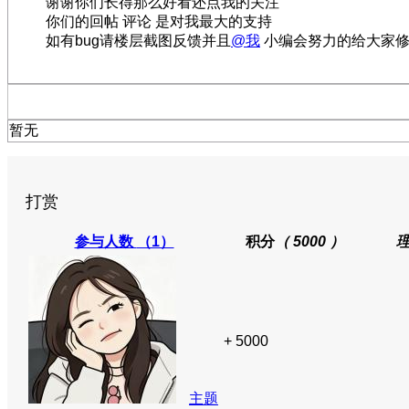
谢谢你们长得那么好看还点我的关注
你们的回帖 评论 是对我最大的支持
如有bug请楼层截图反馈并且
@我
小编会努力的给大家
暂无
打赏
参与人数
（1）
积分
（ 5000 ）
+ 5000
主题