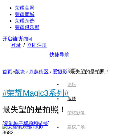
荣耀官网
荣耀商城
荣耀亲选
荣耀俱乐部
开启辅助访问
登录
/
立即注册
快捷导航
首页
首页
»
版块
›
兴趣街区
›
爱摄影
›
最失望的是拍照！
论坛
#荣耀Magic3系列#
版块
最失望的是拍照！
荣耀影像
[复制帖子标题和链接]
建议广场
368
2