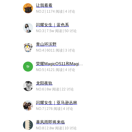
让我看看
NO.2
1174 阅读
4 讨论
闪耀女生｜蓝色系
NO.3
7.5w 阅读
50 讨论
青山环沃野
NO.4
6011 阅读
3 讨论
荣耀MagicOS11和Magic10之间直观的区别是啥呢？
NO.5
4121 阅读
4 讨论
龙阳夜轨
NO.6
8w 阅读
22 讨论
闪耀女生｜亚马逊丛林
NO.7
276 阅读
4 讨论
暴风雨即将来临
NO.8
2.8w 阅读
10 讨论