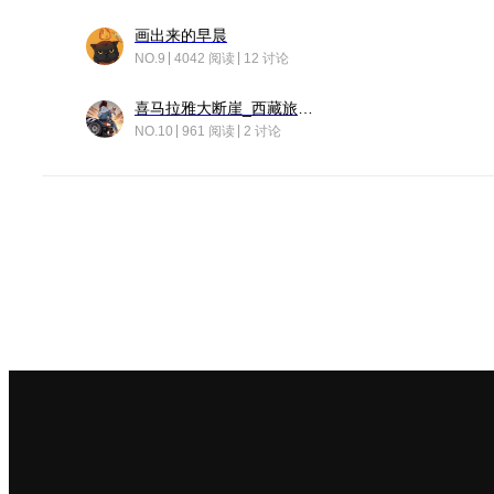
画出来的早晨
NO.9
4042 阅读
12 讨论
喜马拉雅大断崖_西藏旅行日记
NO.10
961 阅读
2 讨论