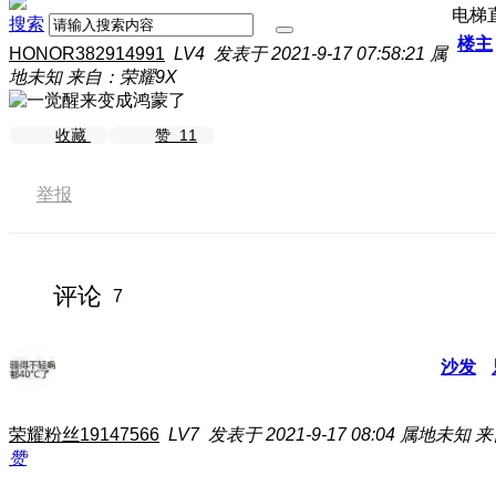
电梯
搜索
楼主
HONOR382914991
LV4
发表于 2021-9-17 07:58:21
属
地未知
来自：荣耀9X
收藏
赞
11
举报
评论
7
沙发
荣耀粉丝19147566
LV7
发表于 2021-9-17 08:04
属地未知
来
赞