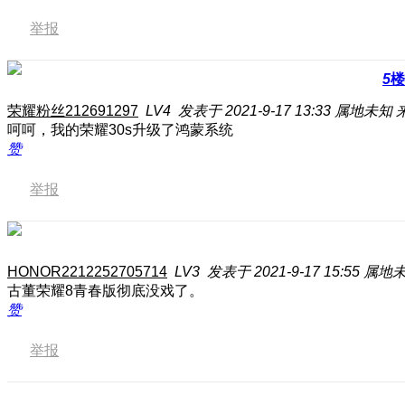
举报
5
楼
荣耀粉丝212691297
LV4
发表于 2021-9-17 13:33
属地未知
呵呵，我的荣耀30s升级了鸿蒙系统
赞
举报
HONOR2212252705714
LV3
发表于 2021-9-17 15:55
属地
古董荣耀8青春版彻底没戏了。
赞
举报