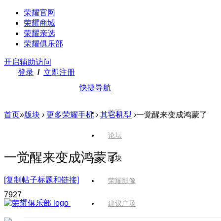
荣耀官网
荣耀商城
荣耀亲选
荣耀俱乐部
开启辅助访问
登录
/
立即注册
快捷导航
首页
首页
»
版块
›
更多荣耀手机
›
其它机型
›
一觉醒来变成鸿蒙了
论坛
一觉醒来变成鸿蒙了
版块
[复制帖子标题和链接]
荣耀影像
792
7
建议广场