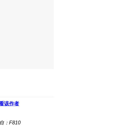
看该作者
自：F810