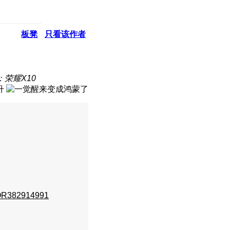
板凳
只看该作者
：荣耀X10
升
R382914991