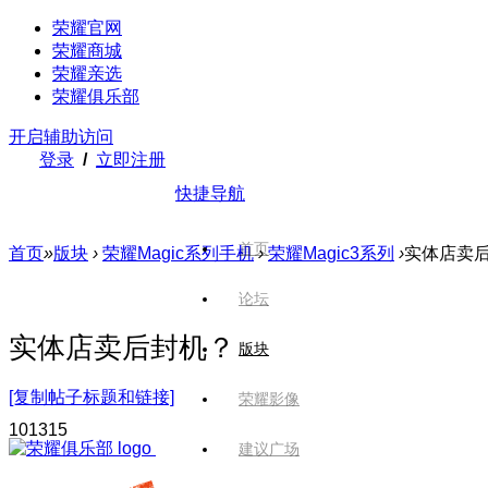
荣耀官网
荣耀商城
荣耀亲选
荣耀俱乐部
开启辅助访问
登录
/
立即注册
快捷导航
首页
首页
»
版块
›
荣耀Magic系列手机
›
荣耀Magic3系列
›
实体店卖
论坛
实体店卖后封机？
版块
[复制帖子标题和链接]
荣耀影像
1013
15
建议广场