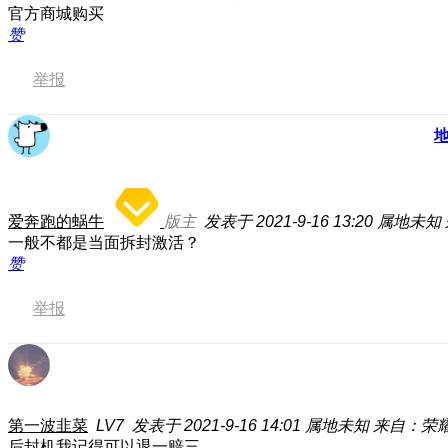
官方商城购买
赞
举报
爱奔跑的蜗牛
版主
发表于 2021-9-16 13:20
属地未知
一般不都是当面拆封激活？
赞
举报
第一波韭菜
LV7
发表于 2021-9-16 14:01
属地未知
来自：荣耀3
后封机我记得可以退一赔三