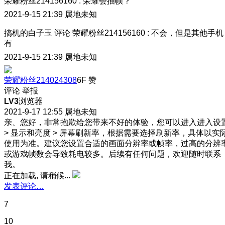
荣耀粉丝214156160
:
荣耀会插帧？
2021-9-15 21:39
属地未知
搞机的白子玉
评论
荣耀粉丝214156160
:
不会，但是其他手机
有
2021-9-15 21:39
属地未知
荣耀粉丝214024308
6F
赞
评论
举报
LV3
浏览器
2021-9-17 12:55
属地未知
亲、您好，非常抱歉给您带来不好的体验，您可以进入进入设
> 显示和亮度 > 屏幕刷新率，根据需要选择刷新率，具体以实
使用为准。建议您设置合适的画面分辨率或帧率，过高的分辨
或游戏帧数会导致耗电较多。后续有任何问题，欢迎随时联系
我。
正在加载, 请稍候...
发表评论…
7
10