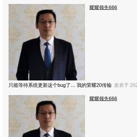
耀耀领先666
只能等待系统更新这个bug了… 我的荣耀20传输
发表于 2021
耀耀领先666