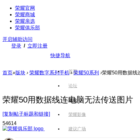
荣耀官网
荣耀商城
荣耀亲选
荣耀俱乐部
开启辅助访问
登录
/
立即注册
快捷导航
首页
首页
»
版块
›
荣耀数字系列手机
›
荣耀50系列
›
荣耀50用数据线
论坛
荣耀50用数据线连电脑无法传送图片
版块
[复制帖子标题和链接]
荣耀影像
546
14
建议广场