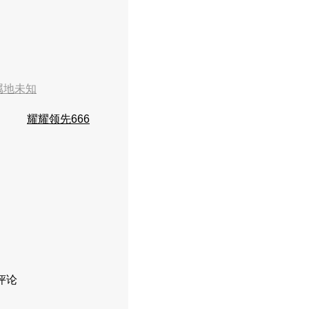
属地未知
耀耀领先666
评论