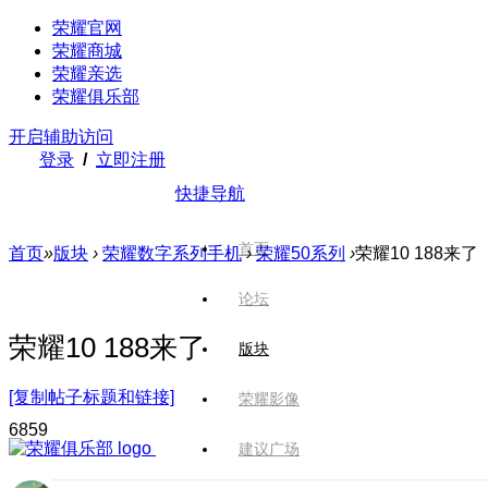
荣耀官网
荣耀商城
荣耀亲选
荣耀俱乐部
开启辅助访问
登录
/
立即注册
快捷导航
首页
首页
»
版块
›
荣耀数字系列手机
›
荣耀50系列
›
荣耀10 188来了
论坛
荣耀10 188来了
版块
[复制帖子标题和链接]
荣耀影像
685
9
建议广场