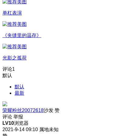
单杠表演
《夹缝里的温存》
光影之孤荷
评论
1
默认
默认
最新
荣耀粉丝20072618
沙发
赞
评论
举报
LV10
浏览器
2021-9-14 09:10
属地未知
赞