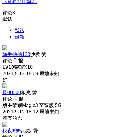
《雾轨穿山城》
评论
3
默认
默认
最新
随手拍拍123
沙发
赞
评论
举报
LV10
荣耀X10
2021-9-12 18:09
属地未知
好
风00000
板凳
赞
评论
举报
版主
荣耀Magic3 至臻版 5G
2021-9-12 18:12
属地未知
漂亮的光
秋夜鸣鸣
地板
赞