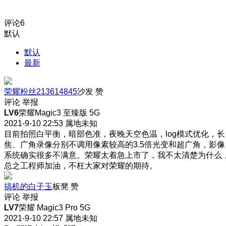
评论
6
默认
默认
最新
荣耀粉丝213614845
沙发
赞
评论
举报
LV6
荣耀Magic3 至臻版 5G
2021-9-10 22:53
属地未知
目前拍照白平衡，暗部色准，夜晚天空色温，log模式优化，长
焦、广角录像分别不调用像素较高的3.5倍光变和超广角，影像
系统确实很多不满意。荣耀太着急上市了，我不太清楚为什么
总之工程师加油，不枉大家对荣耀的期待。
搞机的白子玉
板凳
赞
评论
举报
LV7
荣耀 Magic3 Pro 5G
2021-9-10 22:57
属地未知