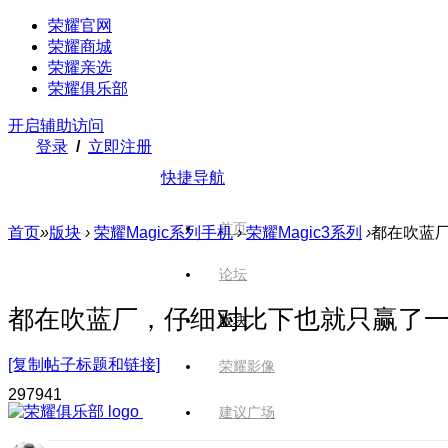
荣耀官网
荣耀商城
荣耀亲选
荣耀俱乐部
开启辅助访问
登录
/
立即注册
快捷导航
首页
首页
»
版块
›
荣耀Magic系列手机
›
荣耀Magic3系列
›
都在吹蓝
论坛
都在吹蓝厂，仔细对比下也就只赢了
版块
[复制帖子标题和链接]
荣耀影像
2979
41
建议广场