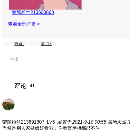
荣耀粉丝213603868
查看全部打赏 >
收藏
赞
13
举报
评论
41
荣耀粉丝213691307
LV5
发表于 2021-9-10 00:55
属地未知
当然是别人家姑娘好看啦，你看曹丞相都忍不住