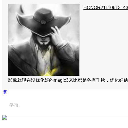
HONOR21110613143
影像就现在没优化好的magic3来比都是各有千秋，优化
赞
举报