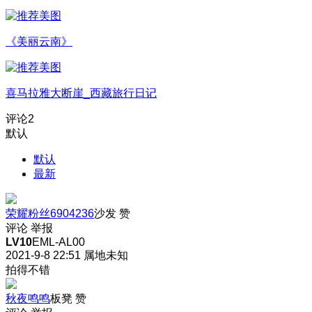
《美丽云南》
喜马拉雅大断崖_西藏旅行日记
评论
2
默认
默认
最新
荣耀粉丝6904236
沙发
赞
评论
举报
LV10
EML-AL00
2021-9-8 22:51
属地未知
拍得不错
秋夜鸣鸣
板凳
赞