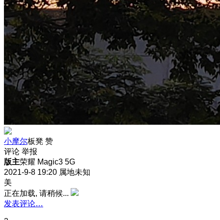
小摩尔
板凳
赞
评论
举报
版主
荣耀 Magic3 5G
2021-9-8 19:20
属地未知
美
正在加载, 请稍候...
发表评论…