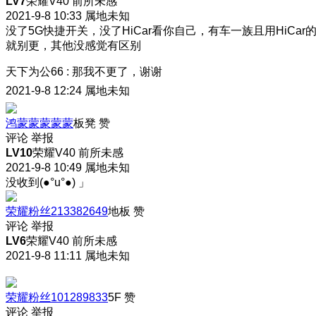
LV7
荣耀V40 前所未感
2021-9-8 10:33
属地未知
没了5G快捷开关，没了HiCar
看你自己，有车一族且用HiCar
就别更，其他没感觉有区别
天下为公66
:
那我不更了，谢谢
2021-9-8 12:24
属地未知
鸿蒙蒙蒙蒙蒙
板凳
赞
评论
举报
LV10
荣耀V40 前所未感
2021-9-8 10:49
属地未知
没收到(●°u°●)​ 」
荣耀粉丝213382649
地板
赞
评论
举报
LV6
荣耀V40 前所未感
2021-9-8 11:11
属地未知
荣耀粉丝101289833
5F
赞
评论
举报