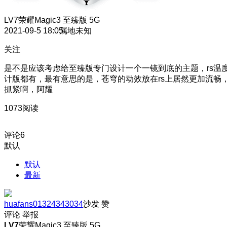
LV7
荣耀Magic3 至臻版 5G
2021-09-5 18:05
属地未知
关注
是不是应该考虑给至臻版专门设计一个一镜到底的主题，rs温
计版都有，最有意思的是，苍穹的动效放在rs上居然更加流畅
抓紧啊，阿耀
1073阅读
评论
6
默认
默认
最新
huafans01324343034
沙发
赞
评论
举报
LV7
荣耀Magic3 至臻版 5G