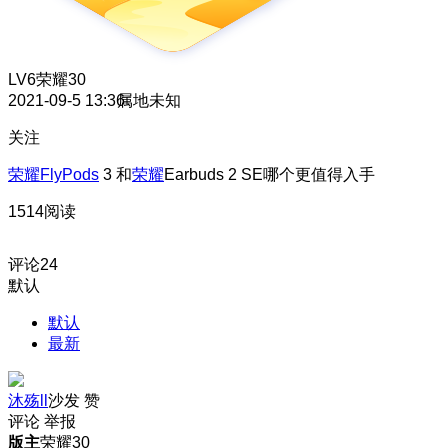
LV6
荣耀30
2021-09-5 13:36
属地未知
关注
荣耀FlyPods
3 和
荣耀
Earbuds 2 SE哪个更值得入手
1514阅读
评论
24
默认
默认
最新
沐殇ll
沙发
赞
评论
举报
版主
荣耀30