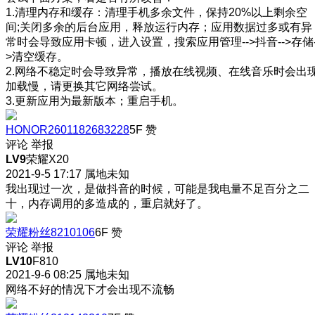
1.清理内存和缓存：清理手机多余文件，保持20%以上剩余空
间;关闭多余的后台应用，释放运行内存；应用数据过多或有异
常时会导致应用卡顿，进入设置，搜索应用管理-->抖音-->存储-
>清空缓存。
2.网络不稳定时会导致异常，播放在线视频、在线音乐时会出
加载慢，请更换其它网络尝试。
3.更新应用为最新版本；重启手机。
HONOR2601182683228
5F
赞
评论
举报
LV9
荣耀X20
2021-9-5 17:17
属地未知
我出现过一次，是做抖音的时候，可能是我电量不足百分之二
十，内存调用的多造成的，重启就好了。
荣耀粉丝8210106
6F
赞
评论
举报
LV10
F810
2021-9-6 08:25
属地未知
网络不好的情况下才会出现不流畅