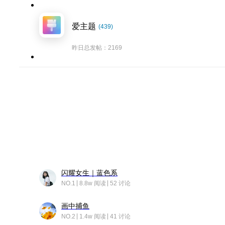
爱主题
(439)
昨日总发帖：2169
闪耀女生｜蓝色系
NO.1
8.8w 阅读
52 讨论
画中捕鱼
NO.2
1.4w 阅读
41 讨论