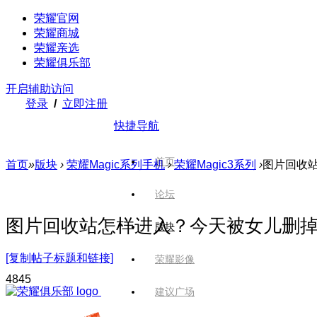
荣耀官网
荣耀商城
荣耀亲选
荣耀俱乐部
开启辅助访问
登录
/
立即注册
快捷导航
首页
首页
»
版块
›
荣耀Magic系列手机
›
荣耀Magic3系列
›
图片回收站
论坛
图片回收站怎样进入？今天被女儿删
版块
[复制帖子标题和链接]
荣耀影像
484
5
建议广场