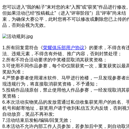
您可以进入“我的帖子”来对您的未“入围”或“获奖”作品进行修改
但如果活动已经“投稿截止”（进入“评审阶段”）且“评审”尚未结
束，为确保大赛公平，此时您将不可以修改或删除您已上传的
品，否则会视为无效。
1.所有回复需符合《
荣耀俱乐部用户协议
》的要求，不得含有
法、违规元素，不得含有外链、推广内容，否则封禁处理；
2.所有不符合活动要求的中奖楼层取消其获奖资格；
3.可使用不同作品参赛，每个ID仅限获奖一次，重复获奖以最
奖励为准；
4.严禁参赛者使用灌水软件、马甲进行抢楼，一旦发现参赛者
现违规行为，将直接取消获奖资格，不予通知；
5.投稿作品须原创，禁止使用他人作品参赛，一经发现取消其
奖资格；
6.本次活动实物奖品的发放需通过私信收集获奖用户的姓名、
机号和邮寄地址，获奖用户请于收到私信五天内反馈，否则视
自动放弃，奖品不再补发;
7.活动结束后发帖/编辑/回复无效；
8.本活动不允许内部工作人员参加，若参加后中奖，则自动取