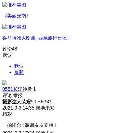
《美丽云南》
喜马拉雅大断崖_西藏旅行日记
评论
48
默认
默认
最新
0551长江
沙发
1
评论
举报
摄影达人
荣耀50 SE 5G
2021-9-3 14:35
属地未知
精彩
一拍即合
:
谢谢友友支持！