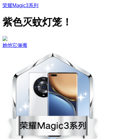
荣耀Magic3系列
紫色灭蚊灯笼！
她他它俪搬