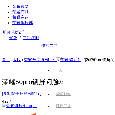
荣耀官网
荣耀商城
荣耀亲选
荣耀俱乐部
开启辅助访问
登录
/
立即注册
快捷导航
首页
首页
»
版块
›
荣耀数字系列手机
›
荣耀50系列
›
荣耀50pro锁屏
论坛
荣耀50pro锁屏问题
版块
[复制帖子标题和链接]
荣耀影像
427
7
建议广场