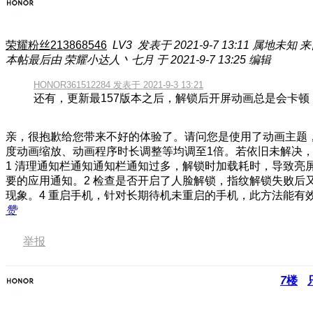
荣耀粉丝213868546
LV3
发表于 2021-9-7 13:11
属地未知
来
本帖最后由 荣耀小达人丶七月 于 2021-9-7 13:25 编辑
HONOR361512284 发表于 2021-9-3 13:21
还有，更新最157版本之后，解锁后开屏动画总是会卡顿
亲，很抱歉给您带来不好的体验了。请问您是使用了动画主题
度动画缩放、动画程序时长调整等均调至1倍。若依旧未解决
1 清理通知栏通知通知栏通知过多，解锁时加载耗时，导致
要的应用通知。2 检查是否开启了人脸解锁，指纹解锁失败后
现象。4 重启手机，针对长期待机未重启的手机，此方法能有
赞
举报
7
楼