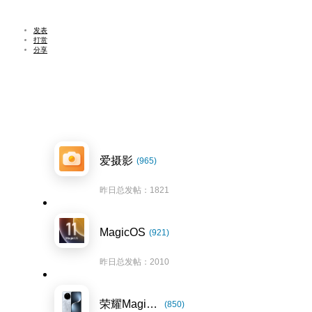
发表
打赏
分享
爱摄影
(965)
昨日总发帖：1821
MagicOS
(921)
昨日总发帖：2010
荣耀Magic7系列
(850)