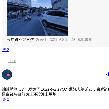
长焦都不能对焦
发表于 2021-9-2 18:29
属地未知
赞
2
举报
7
蛐蛐蟋蟀
LV7
发表于 2021-9-2 17:37
属地未知
来自：荣耀Mag
黑白镜头目前为止还没派上用场
赞
1