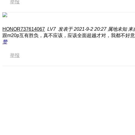
举报
HONOR737614067
LV7
发表于 2021-9-2 20:27
属地未知
来
跟m20p互有胜负，真不应该，应该全面超越才对，我都不好意
赞
举报