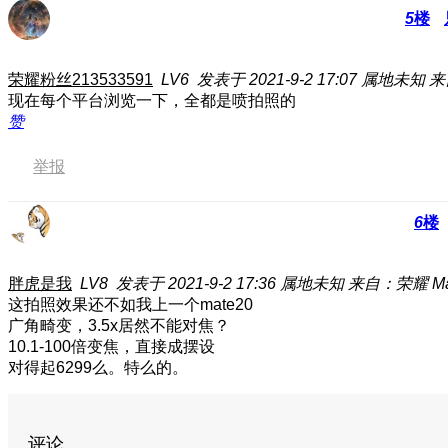
5
楼
荣耀粉丝213533591
LV6
发表于 2021-9-2 17:07
属地未知
来
现在每个平台浏览一下，全都是喷拍照的
赞
举报
6
楼
胖虎是我
LV8
发表于 2021-9-2 17:36
属地未知
来自：荣耀 Magi
这拍照效果还不如我上一个mate20
广角畸变，3.5x居然不能对焦？
10.1-100倍变焦，直接成摆设
对得起6299么。特么的。
评论