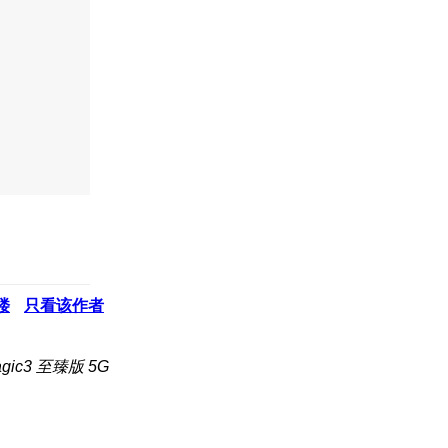
楼
只看该作者
ic3 至臻版 5G