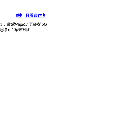
8
楼
只看该作者
自：荣耀Magic3 至臻版 5G
思拿m40p来对比