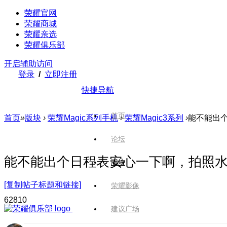
荣耀官网
荣耀商城
荣耀亲选
荣耀俱乐部
开启辅助访问
登录
/
立即注册
快捷导航
首页
首页
»
版块
›
荣耀Magic系列手机
›
荣耀Magic3系列
›
能不能出
论坛
能不能出个日程表安心一下啊，拍照
版块
[复制帖子标题和链接]
荣耀影像
628
10
建议广场