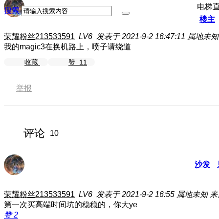
电梯
搜索
楼主
荣耀粉丝213533591
LV6
发表于 2021-9-2 16:47:11
属地未知
我的magic3在换机路上，喷子请绕道
收藏
赞
11
举报
评论
10
沙发
荣耀粉丝213533591
LV6
发表于 2021-9-2 16:55
属地未知
来
第一次买高端时间坑的稳稳的，你大ye
赞
2