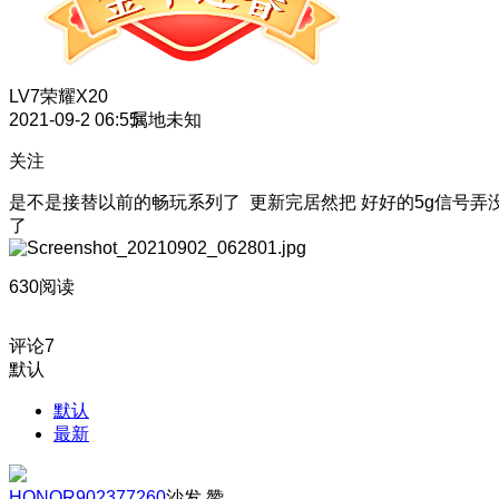
LV7
荣耀X20
2021-09-2 06:55
属地未知
关注
是不是接替以前的畅玩系列了 更新完居然把 好好的5g信号弄
了
630阅读
评论
7
默认
默认
最新
HONOR902377260
沙发
赞