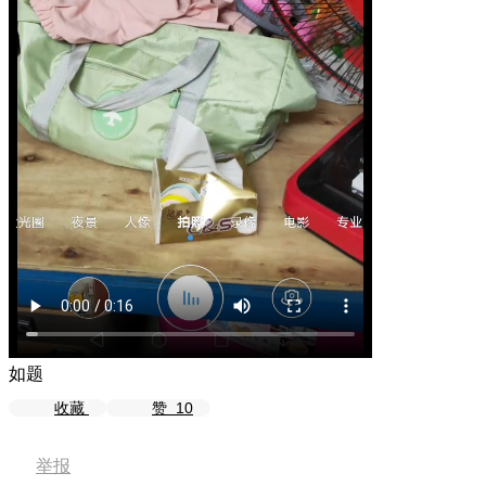
如题
收藏
赞
10
举报