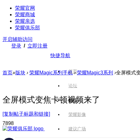
荣耀官网
荣耀商城
荣耀亲选
荣耀俱乐部
开启辅助访问
登录
/
立即注册
快捷导航
首页
首页
»
版块
›
荣耀Magic系列手机
›
荣耀Magic3系列
›
全屏模式
论坛
全屏模式变焦卡顿视频来了
版块
[复制帖子标题和链接]
荣耀影像
789
8
建议广场