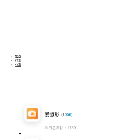
发表
打赏
分享
爱摄影
(1056)
昨日总发帖：1789