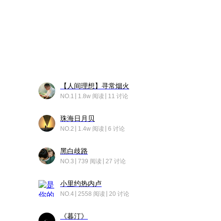
【人间理想】寻常烟火
NO.1
1.8w 阅读
11 讨论
珠海日月贝
NO.2
1.4w 阅读
6 讨论
黑白歧路
NO.3
739 阅读
27 讨论
小里约热内卢
NO.4
2558 阅读
20 讨论
《暮汀》