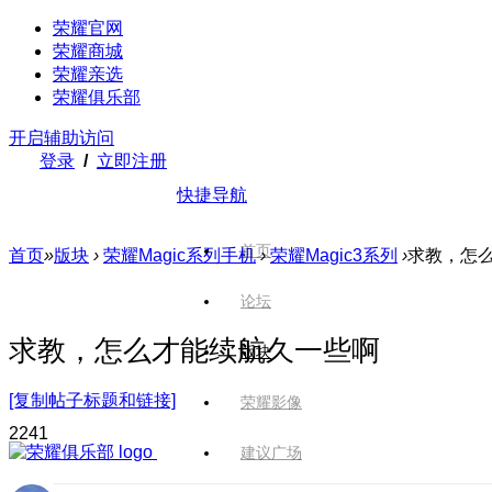
荣耀官网
荣耀商城
荣耀亲选
荣耀俱乐部
开启辅助访问
登录
/
立即注册
快捷导航
首页
首页
»
版块
›
荣耀Magic系列手机
›
荣耀Magic3系列
›
求教，怎
论坛
求教，怎么才能续航久一些啊
版块
[复制帖子标题和链接]
荣耀影像
224
1
建议广场