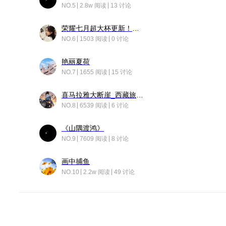
NO.5
2.8w 阅读
13 讨论
荣耀七月超大杯更新！后台堆叠动画太丝滑！
NO.6
1503 阅读
0 讨论
艳丽夏荷
NO.7
1655 阅读
15 讨论
喜马拉雅大断崖_西藏旅行日记
NO.8
6539 阅读
6 讨论
《山隅渡鸿》
NO.9
7609 阅读
8 讨论
画中捕鱼
NO.10
2.2w 阅读
49 讨论