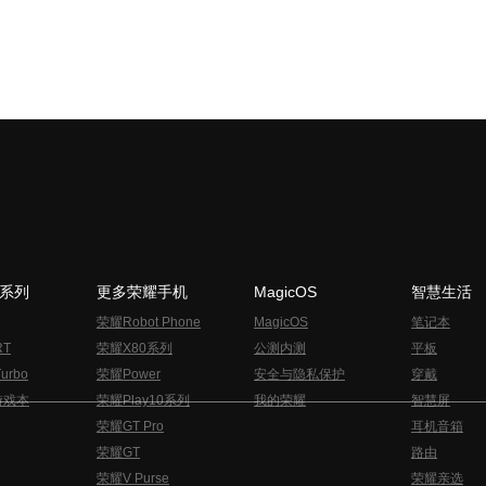
N系列
更多荣耀手机
MagicOS
智慧生活
荣耀Robot Phone
MagicOS
笔记本
RT
荣耀X80系列
公测内测
平板
urbo
荣耀Power
安全与隐私保护
穿戴
游戏本
荣耀Play10系列
我的荣耀
智慧屏
荣耀GT Pro
耳机音箱
荣耀GT
路由
荣耀V Purse
荣耀亲选