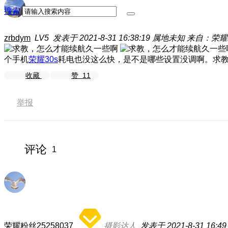
搜索
zrbdym
LV5
发表于 2021-8-31 16:38:19
属地未知
来自：荣耀M
个手机
荣耀30s
耗电也没这么快，是不是哪些设置没调啊。求
收藏
赞
11
举报
评论
1
荣耀粉丝25258037
摄影达人
发表于 2021-8-31 16:49