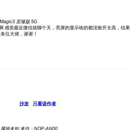
agic3 至臻版 5G
感觉最近微信就聊个天，亮屏的显示啥的都没敢开太高，结果
教各位大佬，谢谢！
沙发
只看该作者
属地未知
来自：NOP-AN00