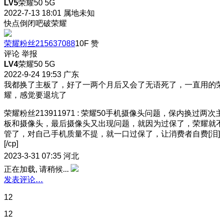
LV5
荣耀50 5G
2022-7-13 18:01
属地未知
快点倒闭吧破荣耀
荣耀粉丝215637088
10F
赞
评论
举报
LV4
荣耀50 5G
2022-9-24 19:53
广东
我都换了主板了，好了一两个月后又会了
无语死了，一直用的
耀，感觉要退坑了
荣耀粉丝213911971
:
荣耀50手机摄像头问题，保内换过两次
板和摄像头，最后摄像头又出现问题，就因为过保了，荣耀就
管了，对自己手机质量不提，就一口过保了，让消费者自费[泪]
[/cp]
2023-3-31 07:35
河北
正在加载, 请稍候...
发表评论…
12
12