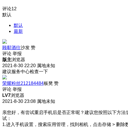
评论
12
默认
默认
最新
顾郗酒往
沙发
赞
评论
举报
版主
浏览器
2021-8-30 22:20
属地未知
建议服务中心检查一下
荣耀粉丝212184484
板凳
赞
评论
举报
LV7
浏览器
2021-8-30 23:08
属地未知
亲您好，有尝试重启手机后是否正常呢？建议您按照以下方法
试：
1.进入手机设置，搜索应用管理，找到相机，点击存储 > 删除