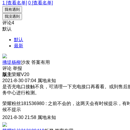
1 [查看名单]
0 [查看名单]
我有遇到
我没遇到
评论
4
默认
默认
最新
拂堤杨柳
沙发
答案有用
评论
举报
版主
荣耀V20
2021-8-30 07:04
属地未知
是否充电口接触不良，可清理一下充电接口再看看。或到售后
务中心进行检测。
荣耀粉丝181536980
:
之前不会的，这两天会有时候提示，有
候不提示
2021-8-30 21:58
属地未知