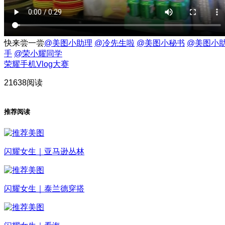
快来尝一尝
@美图小助理
@冷先生啦
@美图小秘书
@美图小
手
@荣小耀同学
荣耀手机Vlog大赛
21638阅读
推荐阅读
闪耀女生｜亚马逊丛林
闪耀女生｜泰兰德穿搭