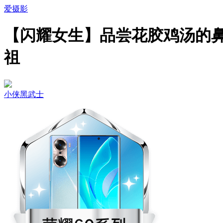
爱摄影
【闪耀女生】品尝花胶鸡汤的
祖
小侠黑武士