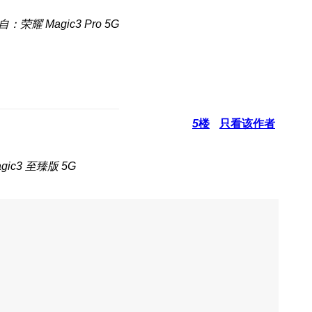
自：荣耀 Magic3 Pro 5G
5
楼
只看该作者
ic3 至臻版 5G