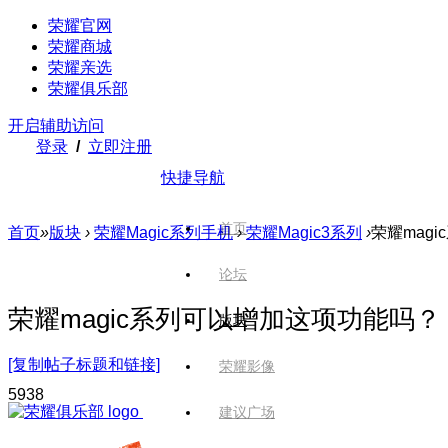
荣耀官网
荣耀商城
荣耀亲选
荣耀俱乐部
开启辅助访问
登录
/
立即注册
快捷导航
首页
首页
»
版块
›
荣耀Magic系列手机
›
荣耀Magic3系列
›
荣耀mag
论坛
荣耀magic系列可以增加这项功能吗？
版块
[复制帖子标题和链接]
荣耀影像
593
8
建议广场