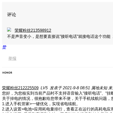
评论
荣耀粉丝213598912
不是声音变小，是想要直接说”接听电话”就接电话这个功能
赞
举报
荣耀粉丝212225509
LV5
发表于 2021-9-8 08:51
属地未知
来
您好，为您核实到当前产品时不支持语音输入“接听电话”、“挂
关于掉电的情况，很抱歉给您带来不便，关于手机续航问题，
1.进入手机管家>一键优化，实现省电续航。
2.进入设置>电池>应用耗电量排行，查看正在运行的高耗电