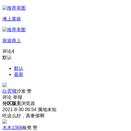
滩上童嬉
旅途路上
评论
4
默认
默认
最新
白雲飛
沙发
赞
评论
举报
分区版主
浏览器
2021-8-30 06:54
属地未知
吃这么好，真奢侈啊
水木1368
板凳
赞