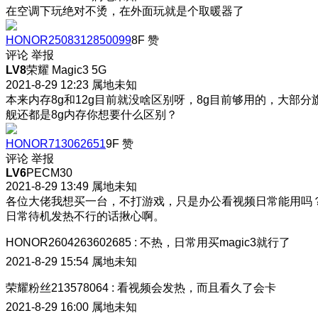
在空调下玩绝对不烫，在外面玩就是个取暖器了
HONOR2508312850099
8F
赞
评论
举报
LV8
荣耀 Magic3 5G
2021-8-29 12:23
属地未知
本来内存8g和12g目前就没啥区别呀，8g目前够用的，大部分
舰还都是8g内存你想要什么区别？
HONOR713062651
9F
赞
评论
举报
LV6
PECM30
2021-8-29 13:49
属地未知
各位大佬我想买一台，不打游戏，只是办公看视频日常能用吗
日常待机发热不行的话揪心啊。
HONOR2604263602685
:
不热，日常用买magic3就行了
2021-8-29 15:54
属地未知
荣耀粉丝213578064
:
看视频会发热，而且看久了会卡
2021-8-29 16:00
属地未知