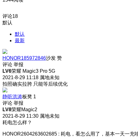
评论
18
默认
默认
最新
HONOR185972846
沙发
赞
评论
举报
LV6
荣耀 Magic3 Pro 5G
2021-8-29 11:18
属地未知
拍照确实拉胯 只能等后续优化
静听洪涛
板凳
1
评论
举报
LV8
荣耀Magic2
2021-8-29 11:30
属地未知
耗电怎么样？
HONOR2604263602685
:
耗电，看怎么用了，基本一天一充