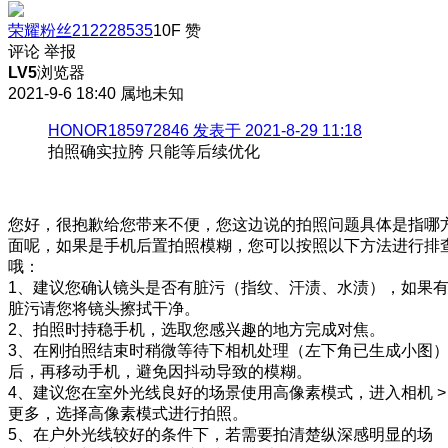
荣耀粉丝212228535
10F
赞
评论
举报
LV5
浏览器
2021-9-6 18:40
属地未知
HONOR185972846 发表于 2021-8-29 11:18
拍照确实拉胯 只能等后续优化
您好，很抱歉给您带来不便，您这边说的拍照问题具体是指哪
面呢，如果是手机后置拍照模糊，您可以按照以下方法进行排
哦：
1、建议您确认镜头是否有脏污（指纹、汗渍、水渍），如果
脏污请您将镜头擦拭干净。
2、拍照时持稳手机，选取您感兴趣的地方完成对焦。
3、在刚拍照结束时稍微等待下相机处理（左下角已生成小图
后，再移动手机，避免因抖动导致的模糊。
4、建议您在室外光线良好的场景使用高像素模式，进入相机 >
更多，选择高像素模式进行拍照。
5、在户外光线较好的条件下，若需要拍清楚纵深感明显的场