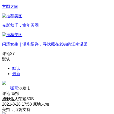
方圆之间
光影秋千，童年圆圈
闪耀女生｜漫步绍兴，寻找藏在老街的江南温柔
评论
27
默认
默认
最新
一一弧形
沙发
1
评论
举报
摄影达人
荣耀30S
2021-8-28 17:58
属地未知
美拍，点赞支持