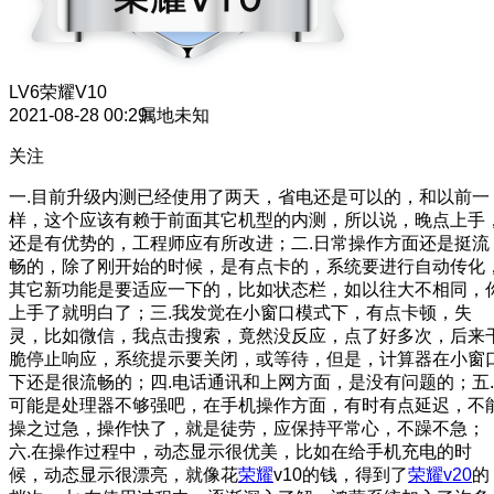
LV6
荣耀V10
2021-08-28 00:29
属地未知
关注
一.目前升级内测已经使用了两天，省电还是可以的，和以前一
样，这个应该有赖于前面其它机型的内测，所以说，晚点上手
还是有优势的，工程师应有所改进；二.日常操作方面还是挺流
畅的，除了刚开始的时候，是有点卡的，系统要进行自动传化
其它新功能是要适应一下的，比如状态栏，如以往大不相同，
上手了就明白了；三.我发觉在小窗口模式下，有点卡顿，失
灵，比如微信，我点击搜索，竟然没反应，点了好多次，后来
脆停止响应，系统提示要关闭，或等待，但是，计算器在小窗
下还是很流畅的；四.电话通讯和上网方面，是没有问题的；五.
可能是处理器不够强吧，在手机操作方面，有时有点延迟，不
操之过急，操作快了，就是徒劳，应保持平常心，不躁不急；
六.在操作过程中，动态显示很优美，比如在给手机充电的时
候，动态显示很漂亮，就像花
荣耀
v10的钱，得到了
荣耀v20
的