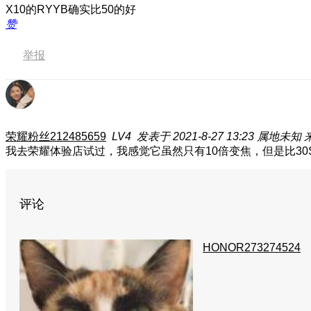
X10的RYYB确实比50的好
赞
举报
荣耀粉丝212485659
LV4
发表于 2021-8-27 13:23
属地未知
我去荣耀体验店试过，我感觉它虽然只有10倍变焦，但是比30
评论
HONOR273274524