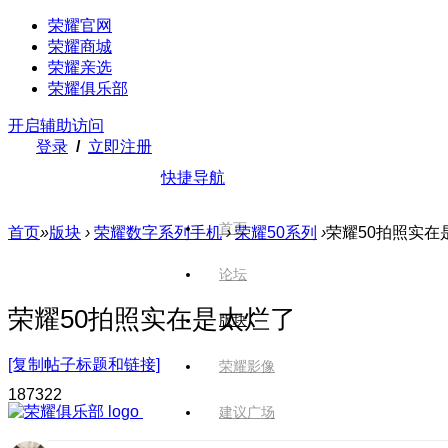
荣耀官网
荣耀商城
荣耀亲选
荣耀俱乐部
开启辅助访问
登录
/
立即注册
快捷导航
首页
首页
»
版块
›
荣耀数字系列手机
›
荣耀50系列
›
荣耀50拍照实在
论坛
荣耀50拍照实在是太烂了
版块
[复制帖子标题和链接]
荣耀影像
1873
22
建议广场