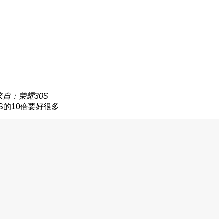
来自：荣耀30S
S的10倍要好很多