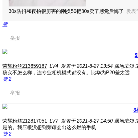
30s防抖和夜拍很厉害的
刚换50把30s卖了感觉后悔了
发表于 
赞
举报
5
荣耀粉丝213659187
LV4
发表于 2021-8-27 13:54
属地未知
确实不怎么样，连专业相机模式都没有。比华为P20差太远
赞
2
举报
6
荣耀粉丝212817051
LV7
发表于 2021-8-27 14:50
属地未知
是的。我压根没想到荣耀会出这么烂的手机
赞
2