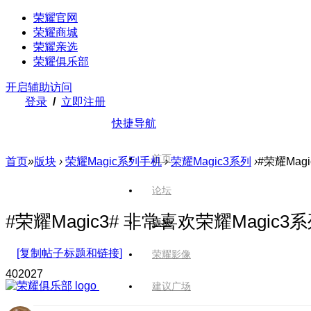
荣耀官网
荣耀商城
荣耀亲选
荣耀俱乐部
开启辅助访问
登录
/
立即注册
快捷导航
首页
首页
»
版块
›
荣耀Magic系列手机
›
荣耀Magic3系列
›
#荣耀Mag
论坛
#荣耀Magic3# 非常喜欢荣耀Mag
版块
[复制帖子标题和链接]
荣耀影像
4020
27
建议广场