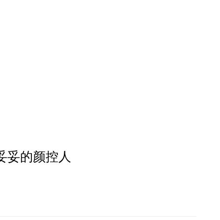
的妥妥的颜控人