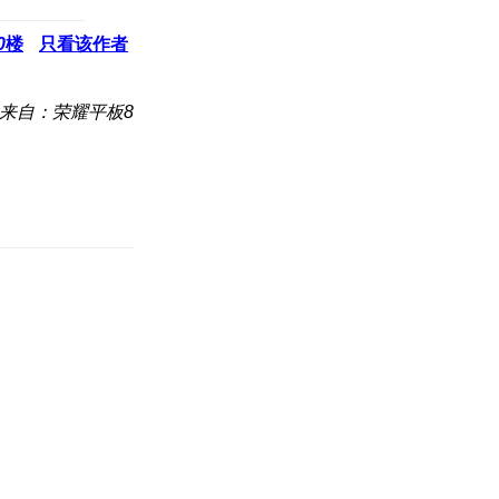
0
楼
只看该作者
来自：荣耀平板8