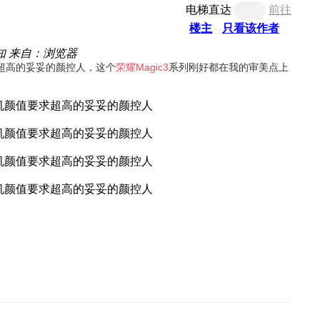
电梯直达
前往
楼主
只看该作者
知
来自：浏览器
超高的妥妥的颜控人，这个
荣耀
Magic
3
系列刚好都在我的审美点上 ​