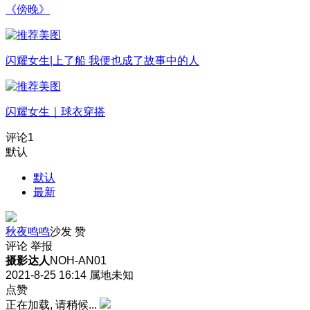
《傍晚》
闪耀女生|上了船 我便也成了故事中的人
闪耀女生｜球衣穿搭
评论
1
默认
默认
最新
秋夜鸣鸣
沙发
赞
评论
举报
摄影达人
NOH-AN01
2021-8-25 16:14
属地未知
点赞
正在加载, 请稍候...