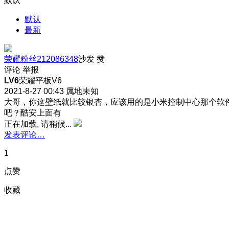
默认
默认
最新
荣耀粉丝212086348
沙发
赞
评论
举报
LV6
荣耀平板V6
2021-8-27 00:43
属地未知
大哥，你这壁纸就比较银杏，应该用的是小米控制中心那个软
吧？
酷安上面有
正在加载, 请稍候...
发表评论…
1
点赞
收藏